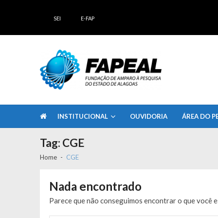
Skip
Skip
to
to
SEI
E-FAP
navigation
content
FAPEAL – Fundação de Amparo à Pesq
A casa do Pesquisador Alagoano
INSTITUCIONAL
OUVIDORIA
ÁREA DO P
Tag:
CGE
Home
CGE
Nada encontrado
Parece que não conseguimos encontrar o que você es