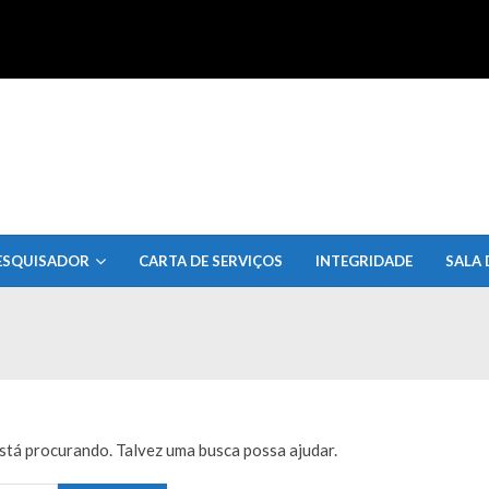
uisa do Estado de Alagoas
ESQUISADOR
CARTA DE SERVIÇOS
INTEGRIDADE
SALA 
tá procurando. Talvez uma busca possa ajudar.