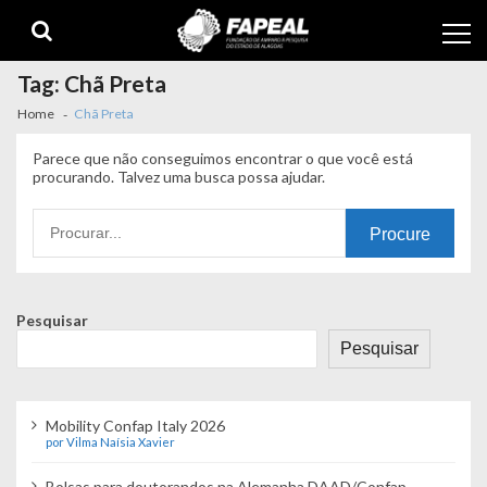
Skip
Skip
to
to
navigation
content
Tag:
Chã Preta
Home
Chã Preta
Parece que não conseguimos encontrar o que você está
procurando. Talvez uma busca possa ajudar.
Procurando
por:
Pesquisar
Pesquisar
Mobility Confap Italy 2026
por Vilma Naísia Xavier
Bolsas para doutorandos na Alemanha DAAD/Confap