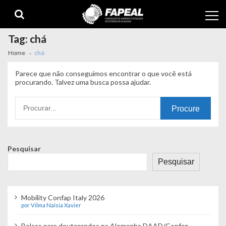
Skip
Skip
to
to
navigation
content
Tag:
chá
Home
chá
Parece que não conseguimos encontrar o que você está
procurando. Talvez uma busca possa ajudar.
Procurando
por:
Pesquisar
Pesquisar
Mobility Confap Italy 2026
por Vilma Naísia Xavier
Bolsas para doutorandos na Alemanha DAAD/Confap