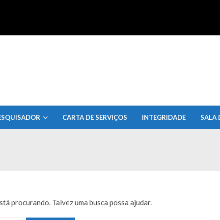
uisa do Estado de Alagoas
ESQUISADOR
CARTA DE SERVIÇOS
INTEGRIDADE
SALA 
tá procurando. Talvez uma busca possa ajudar.