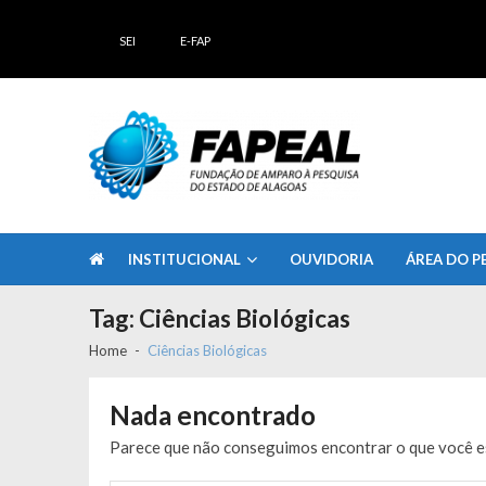
Skip
Skip
to
to
SEI
E-FAP
navigation
content
FAPEAL – Fundação de Amparo à Pesq
A casa do Pesquisador Alagoano
INSTITUCIONAL
OUVIDORIA
ÁREA DO P
Tag:
Ciências Biológicas
Home
Ciências Biológicas
Nada encontrado
Parece que não conseguimos encontrar o que você es