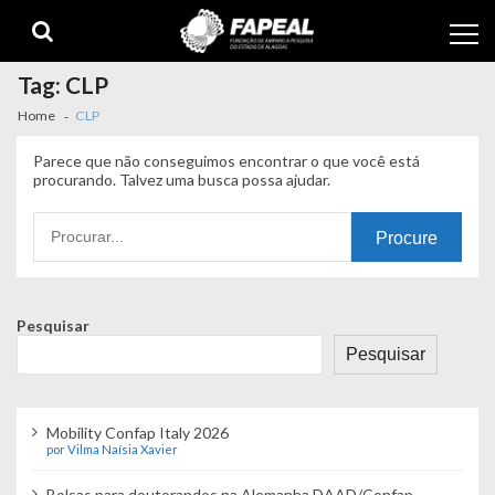
Skip
Skip
to
to
navigation
content
Tag:
CLP
Home
CLP
Parece que não conseguimos encontrar o que você está
procurando. Talvez uma busca possa ajudar.
Procurando
por:
Pesquisar
Pesquisar
Mobility Confap Italy 2026
por Vilma Naísia Xavier
Bolsas para doutorandos na Alemanha DAAD/Confap