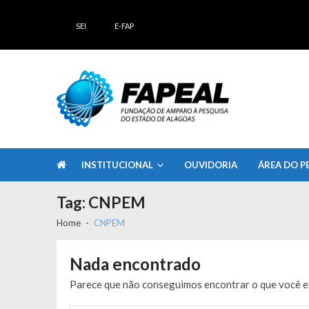
Skip
Skip
to
to
SEI
E-FAP
navigation
content
FAPEAL – Fundação de Amparo à Pesq
A casa do Pesquisador Alagoano
INSTITUCIONAL
OUVIDORIA
ÁREA DO P
Tag:
CNPEM
Home
CNPEM
Nada encontrado
Parece que não conseguimos encontrar o que você es