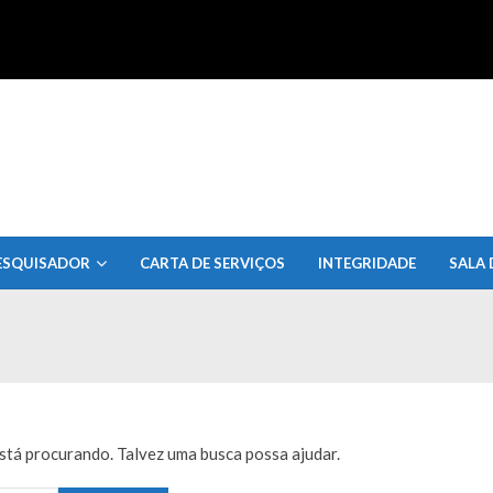
uisa do Estado de Alagoas
ESQUISADOR
CARTA DE SERVIÇOS
INTEGRIDADE
SALA 
tá procurando. Talvez uma busca possa ajudar.