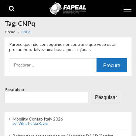
Skip
Skip
to
to
navigation
content
Tag:
CNPq
Home
CNPq
Parece que não conseguimos encontrar o que você está
procurando. Talvez uma busca possa ajudar.
Procurando
por:
Pesquisar
Pesquisar
Mobility Confap Italy 2026
por Vilma Naísia Xavier
Bolsas para doutorandos na Alemanha DAAD/Confap