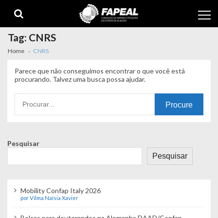
Skip
Skip
to
to
navigation
content
Tag:
CNRS
Home
CNRS
Parece que não conseguimos encontrar o que você está
procurando. Talvez uma busca possa ajudar.
Procurando
por:
Pesquisar
Pesquisar
Mobility Confap Italy 2026
por Vilma Naísia Xavier
Bolsas para doutorandos na Alemanha DAAD/Confap