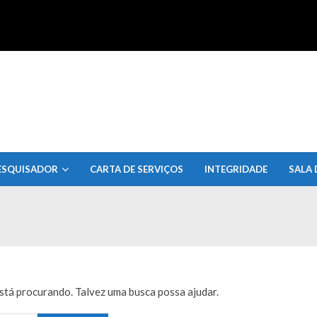
uisa do Estado de Alagoas
ESQUISADOR
CARTA DE SERVIÇOS
INTEGRIDADE
SALA 
tá procurando. Talvez uma busca possa ajudar.