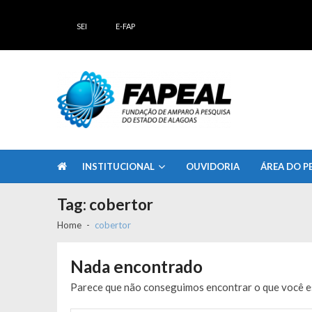
Skip
Skip
to
to
SEI
E-FAP
navigation
content
FAPEAL – Fundação de Amparo à Pesq
A casa do Pesquisador Alagoano
INSTITUCIONAL
OUVIDORIA
ÁREA DO P
Tag:
cobertor
Home
cobertor
Nada encontrado
Parece que não conseguimos encontrar o que você es