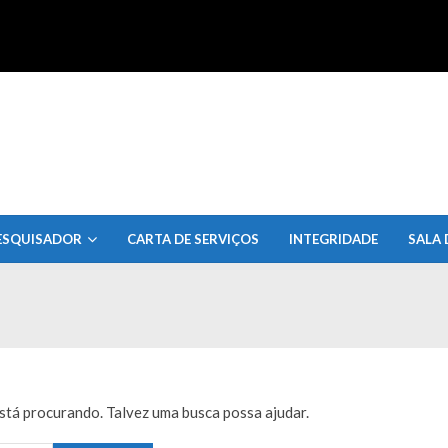
uisa do Estado de Alagoas
ESQUISADOR
CARTA DE SERVIÇOS
INTEGRIDADE
SALA 
tá procurando. Talvez uma busca possa ajudar.