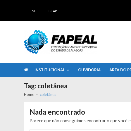
Skip
Skip
to
to
SEI
E-FAP
navigation
content
FAPEAL – Fundação de Amparo à Pesq
A casa do Pesquisador Alagoano
INSTITUCIONAL
OUVIDORIA
ÁREA DO P
Tag:
coletânea
Home
coletânea
Nada encontrado
Parece que não conseguimos encontrar o que você es