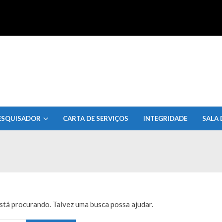
uisa do Estado de Alagoas
ESQUISADOR
CARTA DE SERVIÇOS
INTEGRIDADE
SALA 
tá procurando. Talvez uma busca possa ajudar.