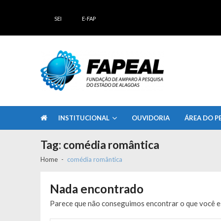
Skip
Skip
to
to
SEI
E-FAP
navigation
content
FAPEAL – Fundação de Amparo à Pesq
A casa do Pesquisador Alagoano
INSTITUCIONAL
OUVIDORIA
ÁREA DO P
Tag:
comédia romântica
Home
comédia romântica
Nada encontrado
Parece que não conseguimos encontrar o que você es