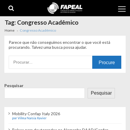
Skip
Skip
to
to
navigation
content
Tag:
Congresso Acadêmico
Home
Congresso Acadêmico
Parece que não conseguimos encontrar o que você está
procurando. Talvez uma busca possa ajudar.
Procurando
por:
Pesquisar
Pesquisar
Mobility Confap Italy 2026
por Vilma Naísia Xavier
Bolsas para doutorandos na Alemanha DAAD/Confap