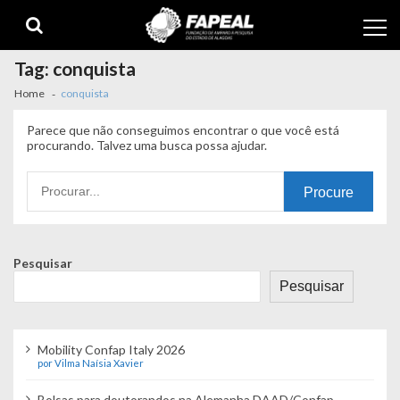
Skip
Skip
to
to
navigation
content
Tag:
conquista
Home
conquista
Parece que não conseguimos encontrar o que você está
procurando. Talvez uma busca possa ajudar.
Procurando
por:
Pesquisar
Pesquisar
Mobility Confap Italy 2026
por Vilma Naísia Xavier
Bolsas para doutorandos na Alemanha DAAD/Confap