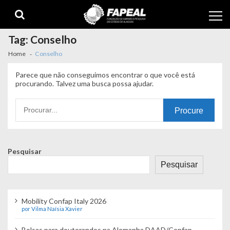
Skip
Skip
to
to
navigation
content
Tag:
Conselho
Home
Conselho
Parece que não conseguimos encontrar o que você está
procurando. Talvez uma busca possa ajudar.
Procurando
por:
Pesquisar
Pesquisar
Mobility Confap Italy 2026
por Vilma Naísia Xavier
Bolsas para doutorandos na Alemanha DAAD/Confap