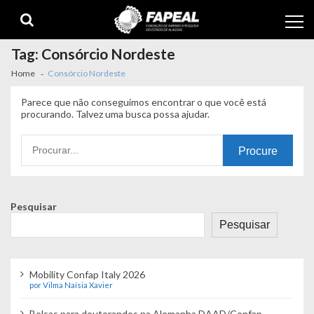
Skip
Skip
to
to
navigation
content
Tag:
Consórcio Nordeste
Home
Consórcio Nordeste
Parece que não conseguimos encontrar o que você está
procurando. Talvez uma busca possa ajudar.
Procurando
por:
Pesquisar
Pesquisar
Mobility Confap Italy 2026
por Vilma Naísia Xavier
Bolsas para doutorandos na Alemanha DAAD/Confap