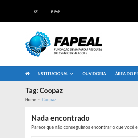
Skip
Skip
to
to
SEI
E-FAP
navigation
content
FAPEAL – Fundação de Amparo à Pesq
A casa do Pesquisador Alagoano
INSTITUCIONAL
OUVIDORIA
ÁREA DO P
Tag:
Coopaz
Home
Coopaz
Nada encontrado
Parece que não conseguimos encontrar o que você es