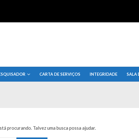
uisa do Estado de Alagoas
ESQUISADOR
CARTA DE SERVIÇOS
INTEGRIDADE
SALA 
tá procurando. Talvez uma busca possa ajudar.