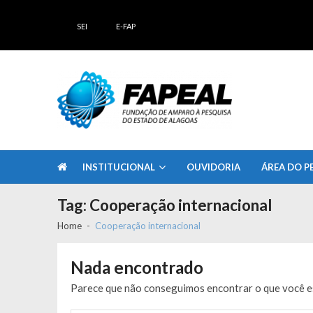
Skip
Skip
to
to
SEI
E-FAP
navigation
content
FAPEAL – Fundação de Amparo à Pesq
A casa do Pesquisador Alagoano
INSTITUCIONAL
OUVIDORIA
ÁREA DO P
Tag:
Cooperação internacional
Home
Cooperação internacional
Nada encontrado
Parece que não conseguimos encontrar o que você es