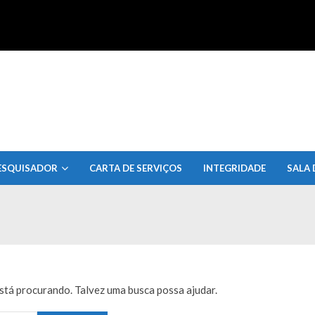
uisa do Estado de Alagoas
ESQUISADOR
CARTA DE SERVIÇOS
INTEGRIDADE
SALA 
tá procurando. Talvez uma busca possa ajudar.