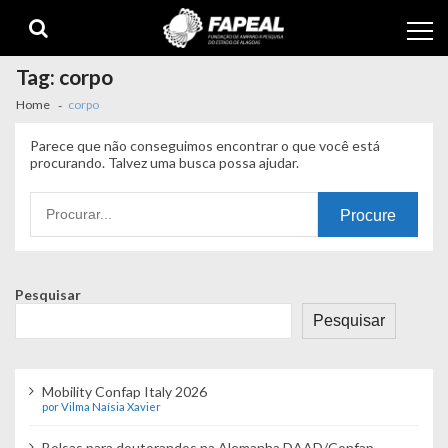
Skip
Skip
to
to
navigation
content
Tag:
corpo
Home
corpo
Parece que não conseguimos encontrar o que você está
procurando. Talvez uma busca possa ajudar.
Procurando
por:
Pesquisar
Pesquisar
Mobility Confap Italy 2026
por Vilma Naísia Xavier
Bolsas para doutorandos na Alemanha DAAD/Confap