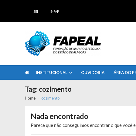
Skip
Skip
to
to
SEI
E-FAP
navigation
content
FAPEAL – Fundação de Amparo à Pesq
A casa do Pesquisador Alagoano
INSTITUCIONAL
OUVIDORIA
ÁREA DO P
Tag:
cozimento
Home
cozimento
Nada encontrado
Parece que não conseguimos encontrar o que você es