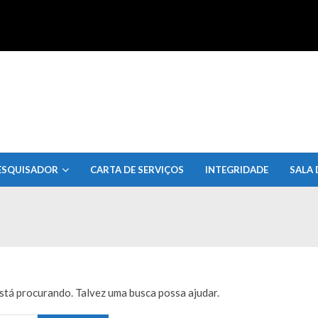
uisa do Estado de Alagoas
ESQUISADOR
CARTA DE SERVIÇOS
INTEGRIDADE
SALA 
tá procurando. Talvez uma busca possa ajudar.