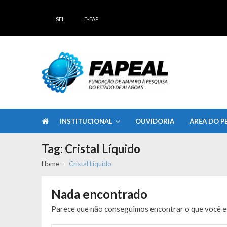
Skip
Skip
to
to
SEI
E-FAP
navigation
content
FAPEAL – Fundação de Amparo à Pesq
A casa do Pesquisador Alagoano
INSTITUCIONAL
OUVIDORIA
ÁREA DO P
Tag:
Cristal Líquido
Home
Cristal Líquido
Nada encontrado
Parece que não conseguimos encontrar o que você es