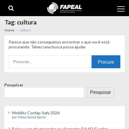
Skip
Skip
to
to
navigation
content
Tag:
cultura
Home
cultura
Parece que não conseguimos encontrar o que você está
procurando. Talvez uma busca possa ajudar.
Procurando
por:
Pesquisar
Pesquisar
Mobility Confap Italy 2026
por Vilma Naísia Xavier
Bolsas para doutorandos na Alemanha DAAD/Confap