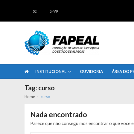
Skip
Skip
to
to
SEI
E-FAP
navigation
content
FAPEAL – Fundação de Amparo à Pesq
A casa do Pesquisador Alagoano
INSTITUCIONAL
OUVIDORIA
ÁREA DO P
Tag:
curso
Home
curso
Nada encontrado
Parece que não conseguimos encontrar o que você es