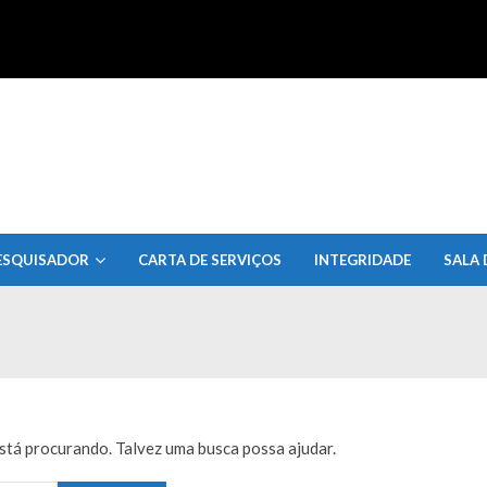
uisa do Estado de Alagoas
ESQUISADOR
CARTA DE SERVIÇOS
INTEGRIDADE
SALA 
tá procurando. Talvez uma busca possa ajudar.