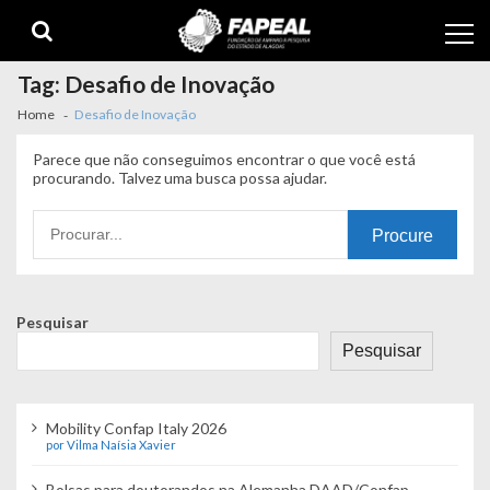
Skip
Skip
to
to
navigation
content
Tag:
Desafio de Inovação
Home
Desafio de Inovação
Parece que não conseguimos encontrar o que você está
procurando. Talvez uma busca possa ajudar.
Procurando
por:
Pesquisar
Pesquisar
Mobility Confap Italy 2026
por Vilma Naísia Xavier
Bolsas para doutorandos na Alemanha DAAD/Confap