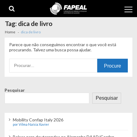
Skip
Skip
to
to
navigation
content
Tag:
dica de livro
Home
dica de livro
Parece que não conseguimos encontrar o que você está
procurando. Talvez uma busca possa ajudar.
Procurando
por:
Pesquisar
Pesquisar
Mobility Confap Italy 2026
por Vilma Naísia Xavier
Bolsas para doutorandos na Alemanha DAAD/Confap