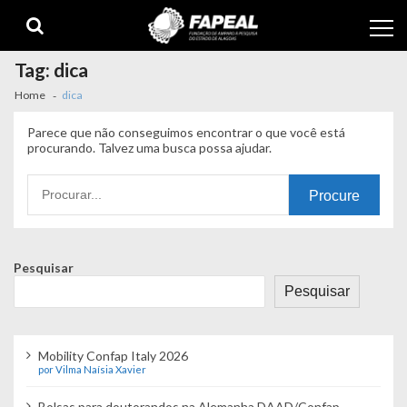
Skip
Skip
to
to
navigation
content
Tag:
dica
Home
dica
Parece que não conseguimos encontrar o que você está
procurando. Talvez uma busca possa ajudar.
Procurando
por:
Pesquisar
Pesquisar
Mobility Confap Italy 2026
por Vilma Naísia Xavier
Bolsas para doutorandos na Alemanha DAAD/Confap