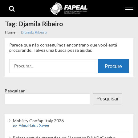
Skip
Skip
to
to
navigation
content
Tag:
Djamila Ribeiro
Home
Djamila Ribeiro
Parece que não conseguimos encontrar o que você está
procurando. Talvez uma busca possa ajudar.
Procurando
por:
Pesquisar
Pesquisar
Mobility Confap Italy 2026
por Vilma Naísia Xavier
Bolsas para doutorandos na Alemanha DAAD/Confap