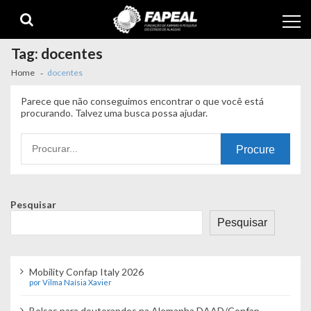
Skip
Skip
to
to
navigation
content
Tag:
docentes
Home
docentes
Parece que não conseguimos encontrar o que você está
procurando. Talvez uma busca possa ajudar.
Procurando
por:
Pesquisar
Pesquisar
Mobility Confap Italy 2026
por Vilma Naísia Xavier
Bolsas para doutorandos na Alemanha DAAD/Confap