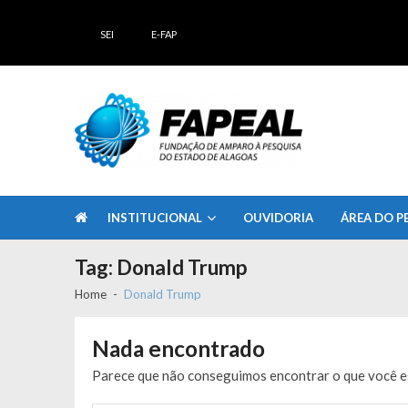
Skip
Skip
to
to
SEI
E-FAP
navigation
content
FAPEAL – Fundação de Amparo à Pesq
A casa do Pesquisador Alagoano
INSTITUCIONAL
OUVIDORIA
ÁREA DO P
Tag:
Donald Trump
Home
Donald Trump
Nada encontrado
Parece que não conseguimos encontrar o que você es