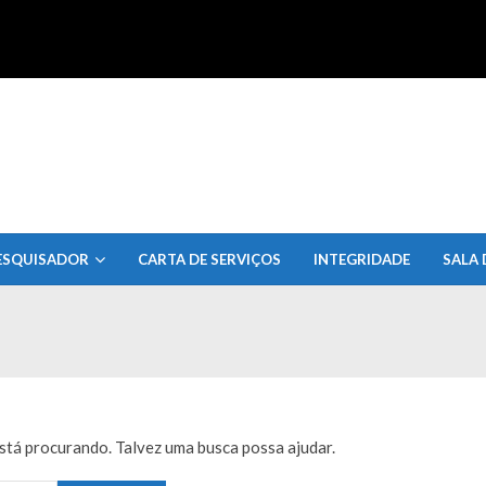
uisa do Estado de Alagoas
ESQUISADOR
CARTA DE SERVIÇOS
INTEGRIDADE
SALA 
tá procurando. Talvez uma busca possa ajudar.