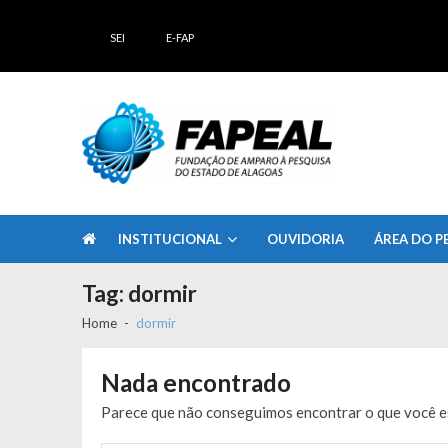
Skip
Skip
to
to
SEI
E-FAP
navigation
content
FAPEAL – Fundação de Amparo à Pesq
A casa do Pesquisador Alagoano
INSTITUCIONAL
OUVIDORIA
ÁREA DO P
Tag:
dormir
Home
dormir
Nada encontrado
Parece que não conseguimos encontrar o que você es