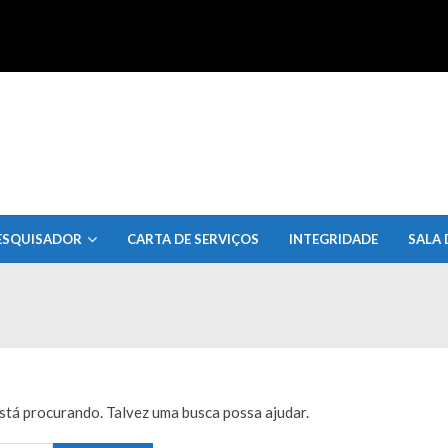
uisa do Estado de Alagoas
ESQUISADOR
CARTA DE SERVIÇOS
INTEGRIDADE
SALA 
tá procurando. Talvez uma busca possa ajudar.