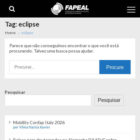
Skip
Skip
to
to
navigation
content
Tag:
eclipse
Home
eclipse
Parece que não conseguimos encontrar o que você está
procurando. Talvez uma busca possa ajudar.
Procurando
por:
Pesquisar
Pesquisar
Mobility Confap Italy 2026
por Vilma Naísia Xavier
Bolsas para doutorandos na Alemanha DAAD/Confap