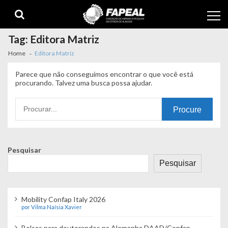
Skip
Skip
to
to
navigation
content
Tag:
Editora Matriz
Home
Editora Matriz
Parece que não conseguimos encontrar o que você está
procurando. Talvez uma busca possa ajudar.
Procurando
por:
Pesquisar
Pesquisar
Mobility Confap Italy 2026
por Vilma Naísia Xavier
Bolsas para doutorandos na Alemanha DAAD/Confap