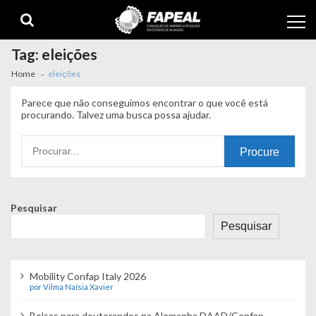
Skip
Skip
to
to
navigation
content
Tag:
eleições
Home
eleições
Parece que não conseguimos encontrar o que você está
procurando. Talvez uma busca possa ajudar.
Procurando
por:
Pesquisar
Pesquisar
Mobility Confap Italy 2026
por Vilma Naísia Xavier
Bolsas para doutorandos na Alemanha DAAD/Confap