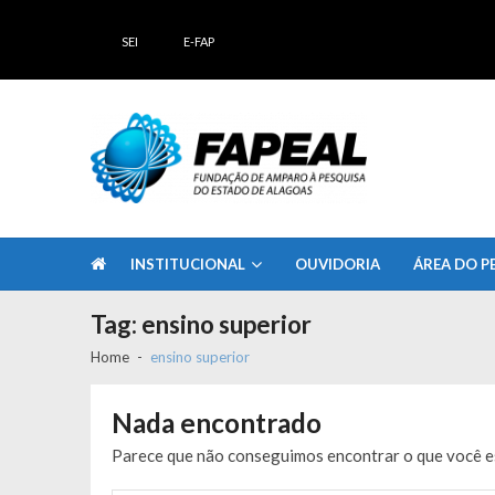
Skip
Skip
to
to
SEI
E-FAP
navigation
content
FAPEAL – Fundação de Amparo à Pesq
A casa do Pesquisador Alagoano
INSTITUCIONAL
OUVIDORIA
ÁREA DO P
Tag:
ensino superior
Home
ensino superior
Nada encontrado
Parece que não conseguimos encontrar o que você es