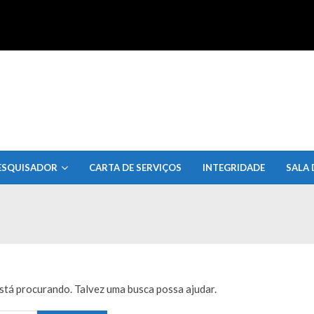
uisa do Estado de Alagoas
ESQUISADOR
CARTA DE SERVIÇOS
INTEGRIDADE
SALA 
tá procurando. Talvez uma busca possa ajudar.