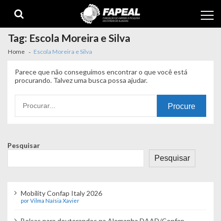
Skip
Skip
to
to
navigation
content
Tag:
Escola Moreira e Silva
Home
Escola Moreira e Silva
Parece que não conseguimos encontrar o que você está
procurando. Talvez uma busca possa ajudar.
Procurando
por:
Pesquisar
Pesquisar
Mobility Confap Italy 2026
por Vilma Naísia Xavier
Bolsas para doutorandos na Alemanha DAAD/Confap