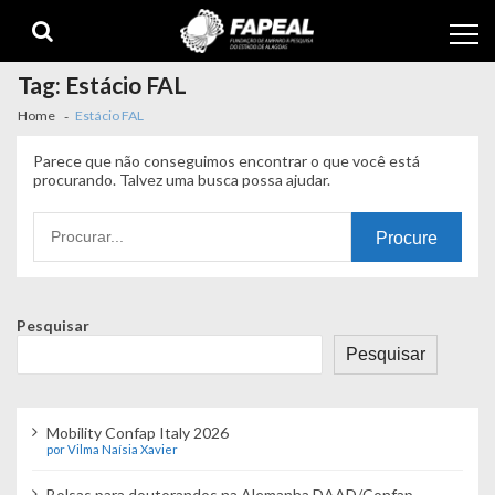
Skip
Skip
to
to
navigation
content
Tag:
Estácio FAL
Home
Estácio FAL
Parece que não conseguimos encontrar o que você está
procurando. Talvez uma busca possa ajudar.
Procurando
por:
Pesquisar
Pesquisar
Mobility Confap Italy 2026
por Vilma Naísia Xavier
Bolsas para doutorandos na Alemanha DAAD/Confap