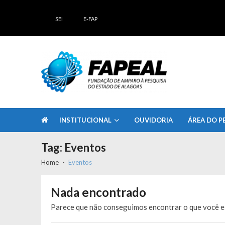
Skip
Skip
to
to
SEI
E-FAP
navigation
content
FAPEAL – Fundação de Amparo à Pesq
A casa do Pesquisador Alagoano
INSTITUCIONAL
OUVIDORIA
ÁREA DO P
Tag:
Eventos
Home
Eventos
Nada encontrado
Parece que não conseguimos encontrar o que você es