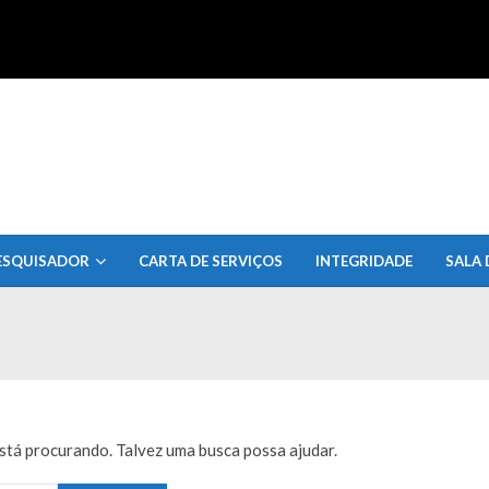
uisa do Estado de Alagoas
ESQUISADOR
CARTA DE SERVIÇOS
INTEGRIDADE
SALA 
tá procurando. Talvez uma busca possa ajudar.