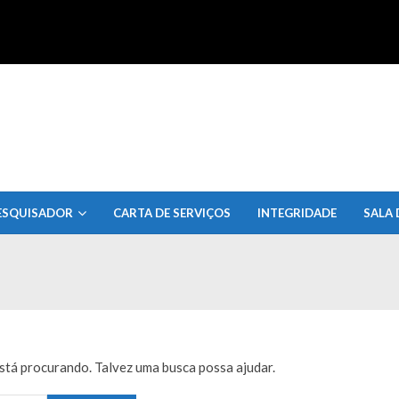
uisa do Estado de Alagoas
ESQUISADOR
CARTA DE SERVIÇOS
INTEGRIDADE
SALA 
tá procurando. Talvez uma busca possa ajudar.