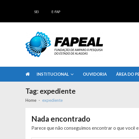
Skip
Skip
to
to
SEI
E-FAP
navigation
content
FAPEAL – Fundação de Amparo à Pesq
A casa do Pesquisador Alagoano
INSTITUCIONAL
OUVIDORIA
ÁREA DO P
Tag:
expediente
Home
expediente
Nada encontrado
Parece que não conseguimos encontrar o que você es