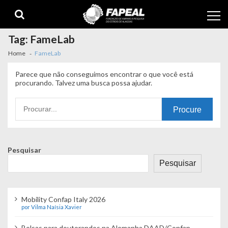
Skip
Skip
to
to
navigation
content
Tag:
FameLab
Home
FameLab
Parece que não conseguimos encontrar o que você está
procurando. Talvez uma busca possa ajudar.
Procurando
por:
Pesquisar
Pesquisar
Mobility Confap Italy 2026
por Vilma Naísia Xavier
Bolsas para doutorandos na Alemanha DAAD/Confap