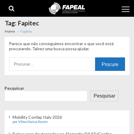
Skip
Skip
to
to
navigation
content
Tag:
Fapitec
Home
Fapitec
Parece que não conseguimos encontrar o que você está
procurando. Talvez uma busca possa ajudar.
Procurando
por:
Pesquisar
Pesquisar
Mobility Confap Italy 2026
por Vilma Naísia Xavier
Bolsas para doutorandos na Alemanha DAAD/Confap