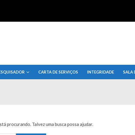
uisa do Estado de Alagoas
ESQUISADOR
CARTA DE SERVIÇOS
INTEGRIDADE
SALA 
tá procurando. Talvez uma busca possa ajudar.