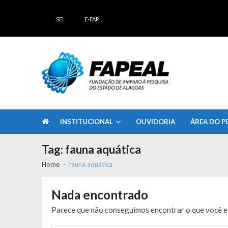
Skip
Skip
to
to
SEI
E-FAP
navigation
content
FAPEAL – Fundação de Amparo à Pesq
A casa do Pesquisador Alagoano
INSTITUCIONAL
OUVIDORIA
ÁREA DO P
Tag:
fauna aquática
Home
fauna aquática
Nada encontrado
Parece que não conseguimos encontrar o que você es