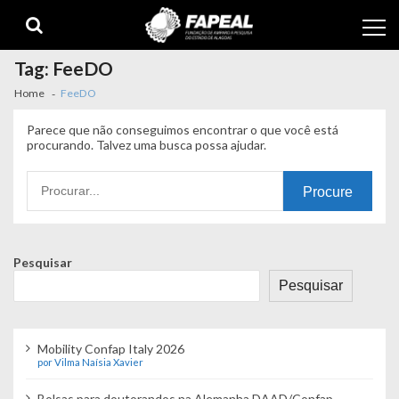
Skip
Skip
to
to
navigation
content
Tag:
FeeDO
Home
FeeDO
Parece que não conseguimos encontrar o que você está
procurando. Talvez uma busca possa ajudar.
Procurando
por:
Pesquisar
Pesquisar
Mobility Confap Italy 2026
por Vilma Naísia Xavier
Bolsas para doutorandos na Alemanha DAAD/Confap