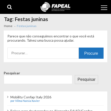
Skip
Skip
to
to
navigation
content
Tag:
Festas juninas
Home
Festas juninas
Parece que não conseguimos encontrar o que você está
procurando. Talvez uma busca possa ajudar.
Procurando
por:
Pesquisar
Pesquisar
Mobility Confap Italy 2026
por Vilma Naísia Xavier
Bolsas para doutorandos na Alemanha DAAD/Confap