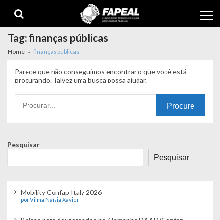
Skip
Skip
to
to
navigation
content
Tag:
finanças públicas
Home
finanças públicas
Parece que não conseguimos encontrar o que você está
procurando. Talvez uma busca possa ajudar.
Procurando
por:
Pesquisar
Pesquisar
Mobility Confap Italy 2026
por Vilma Naísia Xavier
Bolsas para doutorandos na Alemanha DAAD/Confap