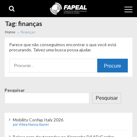
Skip
Skip
to
to
navigation
content
Tag:
finanças
Home
finanças
Parece que não conseguimos encontrar o que você está
procurando. Talvez uma busca possa ajudar.
Procurando
por:
Pesquisar
Pesquisar
Mobility Confap Italy 2026
por Vilma Naísia Xavier
Bolsas para doutorandos na Alemanha DAAD/Confap