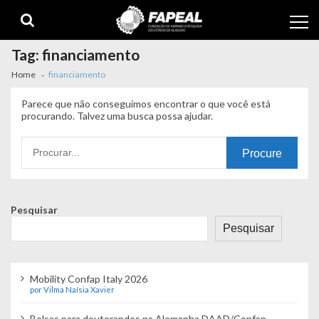
Skip
Skip
to
to
navigation
content
Tag:
financiamento
Home
financiamento
Parece que não conseguimos encontrar o que você está
procurando. Talvez uma busca possa ajudar.
Procurando
por:
Pesquisar
Pesquisar
Mobility Confap Italy 2026
por Vilma Naísia Xavier
Bolsas para doutorandos na Alemanha DAAD/Confap