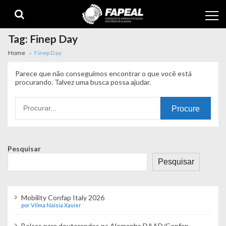
Skip
Skip
to
to
navigation
content
Tag:
Finep Day
Home
Finep Day
Parece que não conseguimos encontrar o que você está
procurando. Talvez uma busca possa ajudar.
Procurando
por:
Pesquisar
Pesquisar
Mobility Confap Italy 2026
por Vilma Naísia Xavier
Bolsas para doutorandos na Alemanha DAAD/Confap