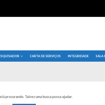
uisa do Estado de Alagoas
ESQUISADOR
CARTA DE SERVIÇOS
INTEGRIDADE
SALA 
tá procurando. Talvez uma busca possa ajudar.