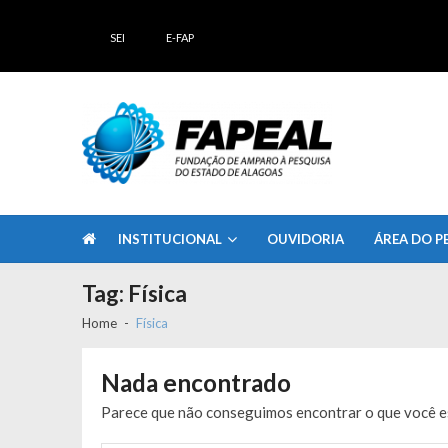
Skip
Skip
to
to
SEI
E-FAP
navigation
content
FAPEAL – Fundação de Amparo à Pesq
A casa do Pesquisador Alagoano
INSTITUCIONAL
OUVIDORIA
ÁREA DO P
Tag:
Física
Home
Física
Nada encontrado
Parece que não conseguimos encontrar o que você es