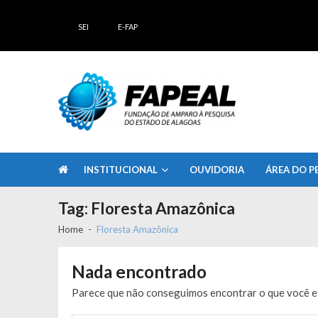
Skip
Skip
to
to
SEI
E-FAP
navigation
content
FAPEAL – Fundação de Amparo à Pesq
A casa do Pesquisador Alagoano
INSTITUCIONAL
OUVIDORIA
ÁREA DO P
Tag:
Floresta Amazônica
Home
Floresta Amazônica
Nada encontrado
Parece que não conseguimos encontrar o que você es