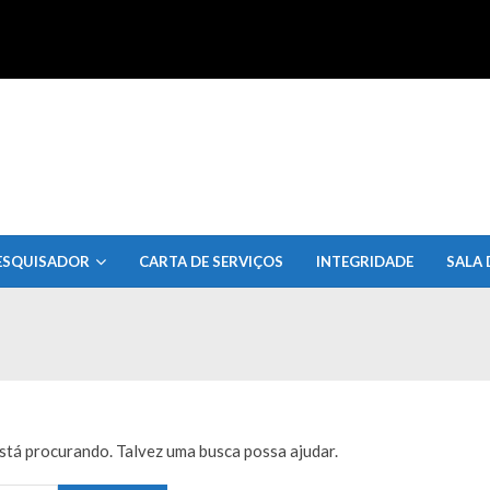
uisa do Estado de Alagoas
ESQUISADOR
CARTA DE SERVIÇOS
INTEGRIDADE
SALA 
tá procurando. Talvez uma busca possa ajudar.