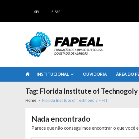
Skip
Skip
to
to
SEI
E-FAP
navigation
content
FAPEAL – Fundação de Amparo à Pesq
A casa do Pesquisador Alagoano
INSTITUCIONAL
OUVIDORIA
ÁREA DO P
Tag:
Florida Institute of Technogoly
Home
Florida Institute of Technogoly – FIT
Nada encontrado
Parece que não conseguimos encontrar o que você es