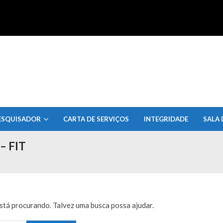
uisa do Estado de Alagoas
ESQUISADOR
CARTA DE SERVIÇOS
INTEGRIDADE
SALA 
 – FIT
tá procurando. Talvez uma busca possa ajudar.