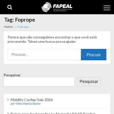
Skip
Skip
to
to
navigation
content
Tag:
Foprope
Home
Foprope
Parece que não conseguimos encontrar o que você está
procurando. Talvez uma busca possa ajudar.
Procurando
por:
Pesquisar
Pesquisar
Mobility Confap Italy 2026
por Vilma Naísia Xavier
Bolsas para doutorandos na Alemanha DAAD/Confap